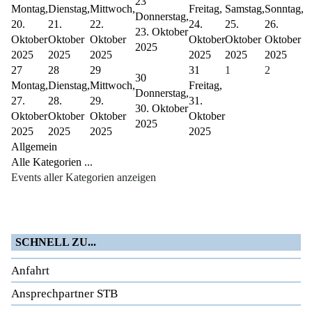
23
Montag,
Dienstag,
Mittwoch,
Freitag,
Samstag,
Sonntag,
Donnerstag,
20.
21.
22.
24.
25.
26.
23. Oktober
Oktober
Oktober
Oktober
Oktober
Oktober
Oktober
2025
2025
2025
2025
2025
2025
2025
27
28
29
31
1
2
30
Montag,
Dienstag,
Mittwoch,
Freitag,
Donnerstag,
27.
28.
29.
31.
30. Oktober
Oktober
Oktober
Oktober
Oktober
2025
2025
2025
2025
2025
Allgemein
Alle Kategorien ...
Events aller Kategorien anzeigen
SCHNELL ZU...
Anfahrt
Ansprechpartner STB