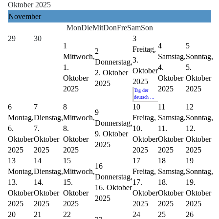
Oktober 2025
November
Mon
Die
Mit
Don
Fre
Sam
Son
29
30
3
1
4
5
Freitag,
2
Mittwoch,
Samstag,
Sonntag,
3.
Donnerstag,
1.
4.
5.
Oktober
2. Oktober
Oktober
Oktober
Oktober
2025
2025
2025
2025
2025
Tag der
deutsch ...
6
7
8
10
11
12
9
Montag,
Dienstag,
Mittwoch,
Freitag,
Samstag,
Sonntag,
Donnerstag,
6.
7.
8.
10.
11.
12.
9. Oktober
Oktober
Oktober
Oktober
Oktober
Oktober
Oktober
2025
2025
2025
2025
2025
2025
2025
13
14
15
17
18
19
16
Montag,
Dienstag,
Mittwoch,
Freitag,
Samstag,
Sonntag,
Donnerstag,
13.
14.
15.
17.
18.
19.
16. Oktober
Oktober
Oktober
Oktober
Oktober
Oktober
Oktober
2025
2025
2025
2025
2025
2025
2025
20
21
22
24
25
26