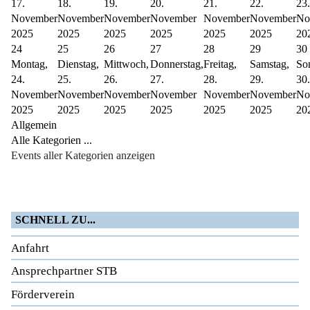
17.
18.
19.
20.
21.
22.
23.
November
November
November
November
November
November
No
2025
2025
2025
2025
2025
2025
20
24
25
26
27
28
29
30
Montag,
Dienstag,
Mittwoch,
Donnerstag,
Freitag,
Samstag,
So
24.
25.
26.
27.
28.
29.
30.
November
November
November
November
November
November
No
2025
2025
2025
2025
2025
2025
20
Allgemein
Alle Kategorien ...
Events aller Kategorien anzeigen
SCHNELL ZU...
Anfahrt
Ansprechpartner STB
Förderverein