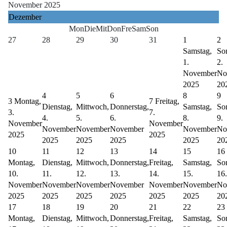
November 2025
Dezember
Mon
Die
Mit
Don
Fre
Sam
Son
27
28
29
30
31
1
2
Samstag,
So
1.
2.
November
No
2025
20
4
5
6
8
9
3
Montag,
7
Freitag,
Dienstag,
Mittwoch,
Donnerstag,
Samstag,
So
3.
7.
4.
5.
6.
8.
9.
November
November
November
November
November
November
No
2025
2025
2025
2025
2025
2025
20
10
11
12
13
14
15
16
Montag,
Dienstag,
Mittwoch,
Donnerstag,
Freitag,
Samstag,
So
10.
11.
12.
13.
14.
15.
16.
November
November
November
November
November
November
No
2025
2025
2025
2025
2025
2025
20
17
18
19
20
21
22
23
Montag,
Dienstag,
Mittwoch,
Donnerstag,
Freitag,
Samstag,
So