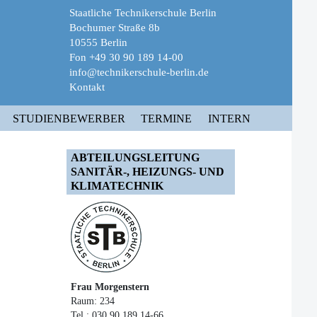
Staatliche Technikerschule Berlin
Bochumer Straße 8b
10555 Berlin
Fon +49 30 90 189 14-00
info@technikerschule-berlin.de
Kontakt
STUDIENBEWERBER
TERMINE
INTERN
ABTEILUNGSLEITUNG
SANITÄR-, HEIZUNGS- UND
KLIMATECHNIK
Frau Morgenstern
Raum: 234
Tel.: 030 90 189 14-66