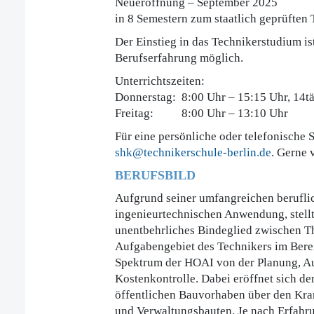
Neueröffnung – September 2025
in 8 Semestern zum staatlich geprüften
Der Einstieg in das Technikerstudium i
Berufserfahrung möglich.
Unterrichtszeiten:
Donnerstag: 8:00 Uhr – 15:15 Uhr, 14tä
Freitag: 8:00 Uhr – 13:10 Uhr
Für eine persönliche oder telefonische 
shk@technikerschule-berlin.de
. Gerne 
BERUFSBILD
Aufgrund seiner umfangreichen berufli
ingenieurtechnischen Anwendung, stellt 
unentbehrliches Bindeglied zwischen The
Aufgabengebiet des Technikers im Bere
Spektrum der HOAI von der Planung, Au
Kostenkontrolle. Dabei eröffnet sich de
öffentlichen Bauvorhaben über den Kran
und Verwaltungsbauten. Je nach Erfahru