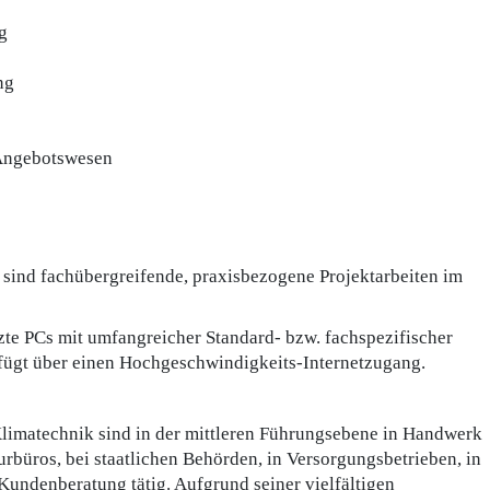
g
ng
 Angebotswesen
ind fachübergreifende, praxisbezogene Projektarbeiten im
­te PCs mit umfangreicher Standard- bzw. fachspezifischer
fügt über einen Hochge­schwindigkeits-Internetzugang.
Klimatechnik sind in der mittleren Führungsebene in Handwerk
urbüros, bei staatlichen Behörden, in Versorgungsbetrieben, in
Kundenberatung tätig. Aufgrund seiner vielfältigen