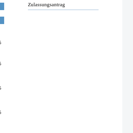
Zulassungsantrag
5
.
5
.
5
.
5