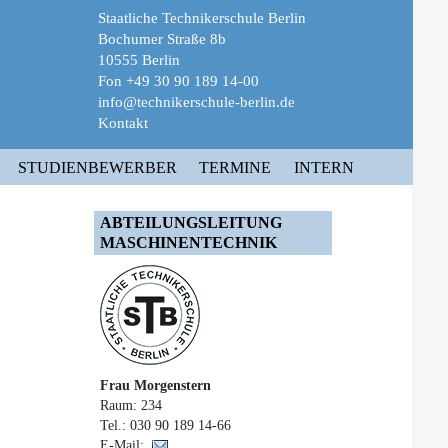
Staatliche Technikerschule Berlin
Bochumer Straße 8b
10555 Berlin
Fon +49 30 90 189 14-00
info@technikerschule-berlin.de
Kontakt
STUDIENBEWERBER
TERMINE
INTERN
ABTEILUNGSLEITUNG
MASCHINENTECHNIK
Frau Morgenstern
Raum: 234
Tel.: 030 90 189 14-66
E-Mail: