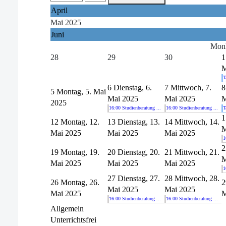
April
Mai 2025
Juni
Mon
28
29
30
1
M
T
6
Dienstag, 6.
7
Mittwoch, 7.
8
5
Montag, 5. Mai
Mai 2025
Mai 2025
M
2025
16:00 Studienberatung ...
16:00 Studienberatung ...
T
1
12
Montag, 12.
13
Dienstag, 13.
14
Mittwoch, 14.
M
Mai 2025
Mai 2025
Mai 2025
1
2
19
Montag, 19.
20
Dienstag, 20.
21
Mittwoch, 21.
M
Mai 2025
Mai 2025
Mai 2025
1
27
Dienstag, 27.
28
Mittwoch, 28.
26
Montag, 26.
2
Mai 2025
Mai 2025
Mai 2025
M
16:00 Studienberatung ...
16:00 Studienberatung ...
Allgemein
Unterrichtsfrei