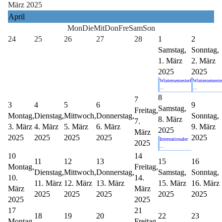
März 2025
April
Mon
Die
Mit
Don
Fre
Sam
Son
24
25
26
27
28
1
2
Samstag,
Sonntag,
1. März
2. März
2025
2025
Wintersemesterf
Wintersemeste
...
...
8
7
3
4
5
6
9
Samstag,
Freitag,
Montag,
Dienstag,
Mittwoch,
Donnerstag,
Sonntag,
8. März
7.
3. März
4. März
5. März
6. März
9. März
2025
März
2025
2025
2025
2025
2025
Internationaler
2025
...
10
14
11
12
13
15
16
Montag,
Freitag,
Dienstag,
Mittwoch,
Donnerstag,
Samstag,
Sonntag,
10.
14.
11. März
12. März
13. März
15. März
16. März
März
März
2025
2025
2025
2025
2025
2025
2025
17
21
18
19
20
22
23
Montag,
Freitag,