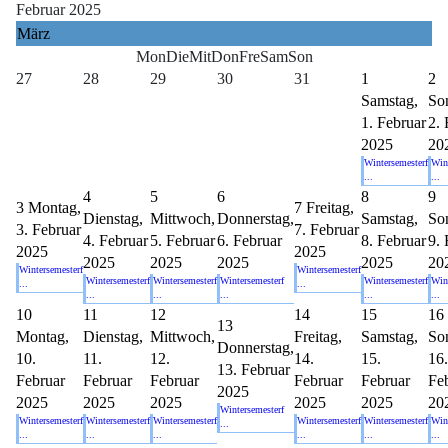
Februar 2025
März
Mon
Die
Mit
Don
Fre
Sam
Son
27
28
29
30
31
1
2
Samstag,
So
1. Februar
2. 
2025
20
Wintersemesterf
Win
...
...
4
5
6
8
9
3
Montag,
7
Freitag,
Dienstag,
Mittwoch,
Donnerstag,
Samstag,
So
3. Februar
7. Februar
4. Februar
5. Februar
6. Februar
8. Februar
9. 
2025
2025
2025
2025
2025
2025
20
Wintersemesterf
Wintersemesterf
Wintersemesterf
Wintersemesterf
Wintersemesterf
Wintersemesterf
Win
...
...
...
...
...
...
...
10
11
12
14
15
16
13
Montag,
Dienstag,
Mittwoch,
Freitag,
Samstag,
So
Donnerstag,
10.
11.
12.
14.
15.
16.
13. Februar
Februar
Februar
Februar
Februar
Februar
Fe
2025
2025
2025
2025
2025
2025
20
Wintersemesterf
Wintersemesterf
Wintersemesterf
Wintersemesterf
Wintersemesterf
Wintersemesterf
Win
...
...
...
...
...
...
...