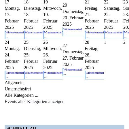
17
18
19
21
22
23
20
Montag,
Dienstag,
Mittwoch,
Freitag,
Samstag,
So
Donnerstag,
17.
18.
19.
21.
22.
23.
20. Februar
Februar
Februar
Februar
Februar
Februar
Fe
2025
2025
2025
2025
2025
2025
20
Wintersemesterf
Wintersemesterf
Wintersemesterf
Wintersemesterf
Wintersemesterf
Wintersemesterf
Win
...
...
...
...
...
...
...
24
25
26
28
1
2
27
Montag,
Dienstag,
Mittwoch,
Freitag,
Donnerstag,
24.
25.
26.
28.
27. Februar
Februar
Februar
Februar
Februar
2025
2025
2025
2025
2025
Wintersemesterf
Wintersemesterf
Wintersemesterf
Wintersemesterf
Wintersemesterf
...
...
...
...
...
Allgemein
Unterrichtsfrei
Alle Kategorien ...
Events aller Kategorien anzeigen
SCHNELL ZU...