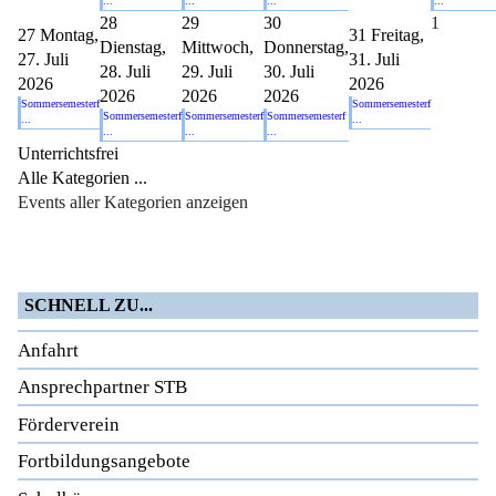
...
...
...
...
28
29
30
1
27
Montag,
31
Freitag,
Dienstag,
Mittwoch,
Donnerstag,
27. Juli
31. Juli
28. Juli
29. Juli
30. Juli
2026
2026
2026
2026
2026
Sommersemesterf
Sommersemesterf
Sommersemesterf
Sommersemesterf
Sommersemesterf
...
...
...
...
...
Unterrichtsfrei
Alle Kategorien ...
Events aller Kategorien anzeigen
SCHNELL ZU...
Anfahrt
Ansprechpartner STB
Förderverein
Fortbildungsangebote