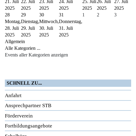
21. Juli
22. Juli
23. Juli
24. Juli
25. Juli
26. Juli
27. Juli
2025
2025
2025
2025
2025
2025
2025
28
29
30
31
1
2
3
Montag,
Dienstag,
Mittwoch,
Donnerstag,
28. Juli
29. Juli
30. Juli
31. Juli
2025
2025
2025
2025
Allgemein
Alle Kategorien ...
Events aller Kategorien anzeigen
SCHNELL ZU...
Anfahrt
Ansprechpartner STB
Förderverein
Fortbildungsangebote