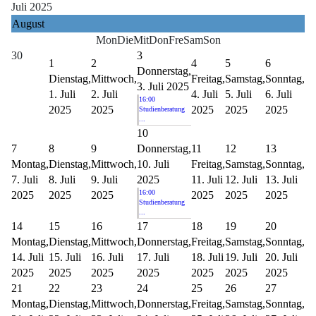
Juli 2025
August
Mon
Die
Mit
Don
Fre
Sam
Son
30
3
1
2
4
5
6
Donnerstag,
Dienstag,
Mittwoch,
Freitag,
Samstag,
Sonntag,
3. Juli 2025
1. Juli
2. Juli
4. Juli
5. Juli
6. Juli
16:00
2025
2025
2025
2025
2025
Studienberatung
...
10
7
8
9
Donnerstag,
11
12
13
Montag,
Dienstag,
Mittwoch,
10. Juli
Freitag,
Samstag,
Sonntag,
7. Juli
8. Juli
9. Juli
2025
11. Juli
12. Juli
13. Juli
16:00
2025
2025
2025
2025
2025
2025
Studienberatung
...
14
15
16
17
18
19
20
Montag,
Dienstag,
Mittwoch,
Donnerstag,
Freitag,
Samstag,
Sonntag,
14. Juli
15. Juli
16. Juli
17. Juli
18. Juli
19. Juli
20. Juli
2025
2025
2025
2025
2025
2025
2025
21
22
23
24
25
26
27
Montag,
Dienstag,
Mittwoch,
Donnerstag,
Freitag,
Samstag,
Sonntag,