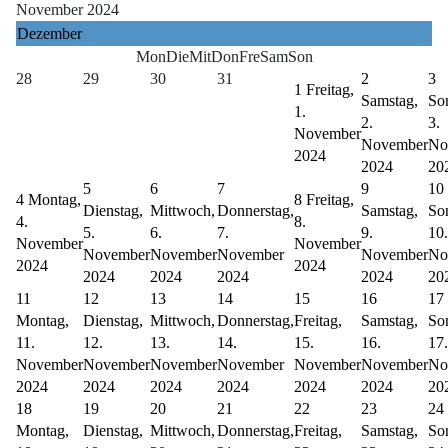
November 2024
Dezember
Mon
Die
Mit
Don
Fre
Sam
Son
28
29
30
31
2
3
1
Freitag,
Samstag,
So
1.
2.
3.
November
November
No
2024
2024
20
5
6
7
9
10
4
Montag,
8
Freitag,
Dienstag,
Mittwoch,
Donnerstag,
Samstag,
So
4.
8.
5.
6.
7.
9.
10.
November
November
November
November
November
November
No
2024
2024
2024
2024
2024
2024
20
11
12
13
14
15
16
17
Montag,
Dienstag,
Mittwoch,
Donnerstag,
Freitag,
Samstag,
So
11.
12.
13.
14.
15.
16.
17.
November
November
November
November
November
November
No
2024
2024
2024
2024
2024
2024
20
18
19
20
21
22
23
24
Montag,
Dienstag,
Mittwoch,
Donnerstag,
Freitag,
Samstag,
So