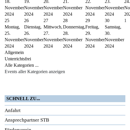
18.
19.
20.
21.
22.
23.
24.
November
November
November
November
November
November
No
2024
2024
2024
2024
2024
2024
20
25
26
27
28
29
30
1
Montag,
Dienstag,
Mittwoch,
Donnerstag,
Freitag,
Samstag,
25.
26.
27.
28.
29.
30.
November
November
November
November
November
November
2024
2024
2024
2024
2024
2024
Allgemein
Unterrichtsfrei
Alle Kategorien ...
Events aller Kategorien anzeigen
SCHNELL ZU...
Anfahrt
Ansprechpartner STB
Förderverein