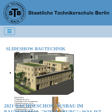
SLIDESHOW BAUTECHNIK
2021 DACHGESCHOSSAUSBAU IM
BAUDENKMAL "WIESENBURG": WAS IST