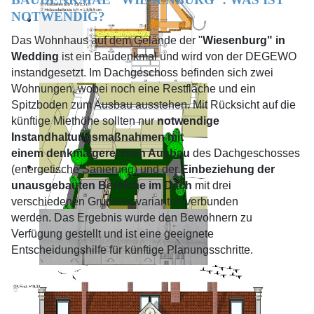
NOTWENDIG?
Das Wohnhaus auf dem Gelände der "
Wiesenburg" in
Wedding
ist ein Baudenkmal und wird von der DEGEWO
instandgesetzt. Im Dachgeschoss befinden sich zwei
Wohnungen, wobei
noch
eine Restfläche und ein
Spitzboden zum Ausbau ausstehen.
Mit Rücksicht auf die
künftige Miethöhe
sollten nur
notwendige
Instandhaltungsmaßnahmen mit
einem
denkmalgerechten Ausbau
des Dachgeschosses
(energetische Sanierung) und der
Einbeziehung der
unausgebauten Bereiche im
Dach
mit drei
verschiedenen Grundrissvarianten verbunden
werden.
Das Ergebnis wurde den Bewohnern zu
Verfügung gestellt und ist eine geeignete
Entscheidungshilfe für künftige Planungsschritte.