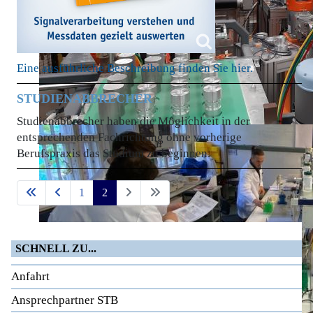
Eine ausführliche Beschreibung finden Sie hier.
STUDIENABBRECHER
Studienabbrecher haben die Möglichkeit in der
entsprechenden Fachrichtung ohne vorherige
Berufspraxis das Studium zu beginnen.
1
2
SCHNELL ZU...
Anfahrt
Ansprechpartner STB